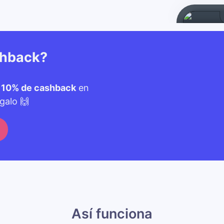
shback?
n
10% de cashback
en
galo 🙌
Así funciona