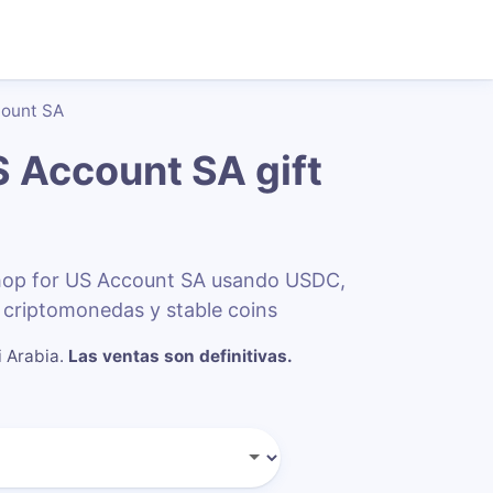
count SA
S Account SA
gift
hop for US Account SA usando USDC,
criptomonedas y stable coins
i Arabia
.
Las ventas son definitivas.