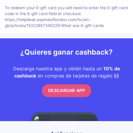
To redeem your E-gift card you will need to enter the E-gift card
code in the E-gift card field at checkout.
https://helpdesk.aspinaloflondon.com/hc/en-
gb/articles/15322857395229-What-are-E-gift-cards
¿Quieres ganar cashback?
Descarga nuestra app y obtén hasta un
10% de
cashback
en compras de tarjetas de regalo 🙌
DESCARGAR APP