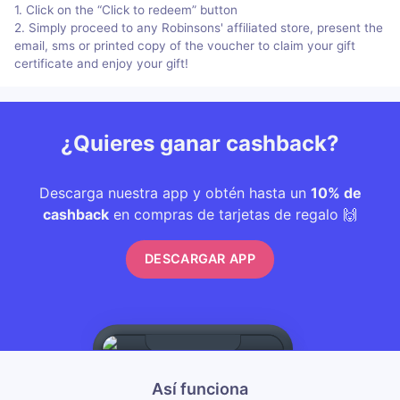
1. Click on the “Click to redeem” button
2. Simply proceed to any Robinsons' affiliated store, present the
email, sms or printed copy of the voucher to claim your gift
certificate and enjoy your gift!
¿Quieres ganar cashback?
Descarga nuestra app y obtén hasta un
10% de
cashback
en compras de tarjetas de regalo 🙌
DESCARGAR APP
Así funciona