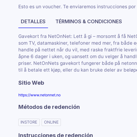
Esto es un voucher. Te enviaremos instrucciones por 
DETALLES
TÉRMINOS & CONDICIONES
Gavekort fra NetOnNet: Lett å gi – morsomt å få NetO
som TV, datamaskiner, telefoner med mer, fra både e
handle på nettet når du vil, med raske fraktfrie lever
åpne 6 dager i uken, og uansett om du velger å handle
priser. NetOnNets gavekort fungerer både på netonnet
til å betale ett kjøp, eller du kan bruke deler av belø
Sitio Web
https://www.netonnet.no
Métodos de redención
INSTORE
ONLINE
Instrucciones de redención