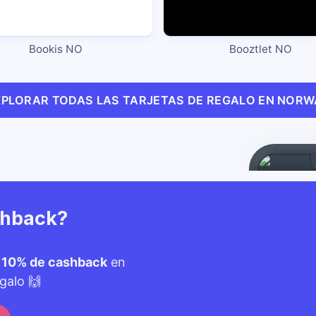
Bookis NO
Booztlet NO
XPLORAR TODAS LAS TARJETAS DE REGALO EN NORW
shback?
n
10% de cashback
en
galo 🙌