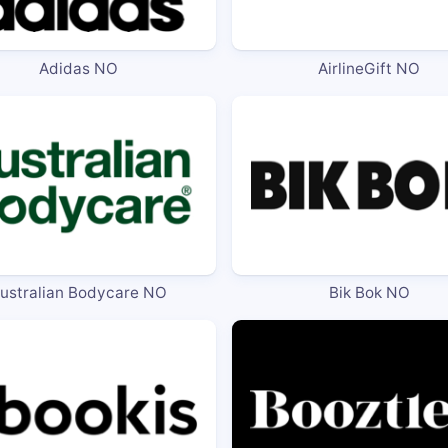
Adidas NO
AirlineGift NO
ustralian Bodycare NO
Bik Bok NO