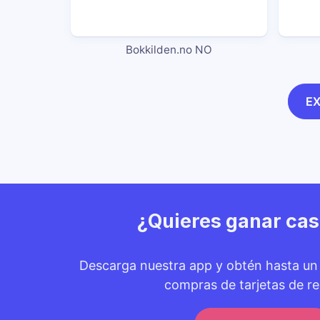
Bokkilden.no NO
E
¿Quieres ganar ca
Descarga nuestra app y obtén hasta u
compras de tarjetas de re