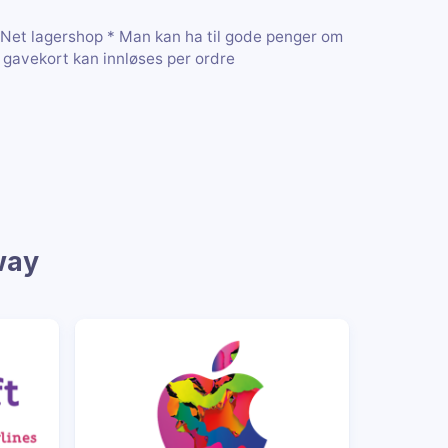
nNet lagershop * Man kan ha til gode penger om
 gavekort kan innløses per ordre
way