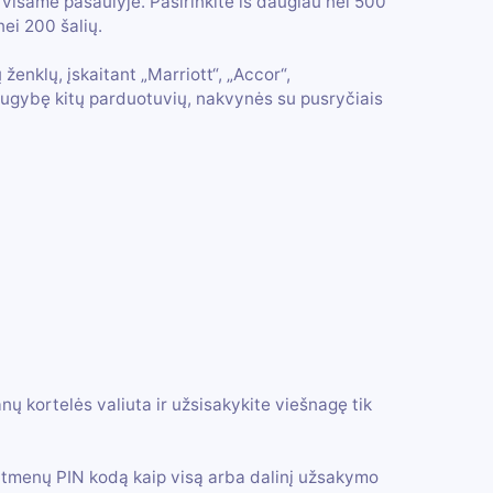
isame pasaulyje. Pasirinkite iš daugiau nei 500
ei 200 šalių.
enklų, įskaitant „Marriott“, „Accor“,
 daugybę kitų parduotuvių, nakvynės su pusryčiais
kortelės valiuta ir užsisakykite viešnagę tik
aitmenų PIN kodą kaip visą arba dalinį užsakymo