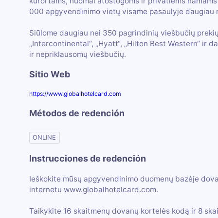
kurortams, nuomai atostogoms ir privatiems namams v
000 apgyvendinimo vietų visame pasaulyje daugiau n
Siūlome daugiau nei 350 pagrindinių viešbučių prekių ž
„Intercontinental“, „Hyatt“, „Hilton Best Western“ ir
ir nepriklausomų viešbučių.
Sitio Web
https://www.globalhotelcard.com
Métodos de redención
ONLINE
Instrucciones de redención
Ieškokite mūsų apgyvendinimo duomenų bazėje dovanų 
internetu www.globalhotelcard.com.
Taikykite 16 skaitmenų dovanų kortelės kodą ir 8 sk