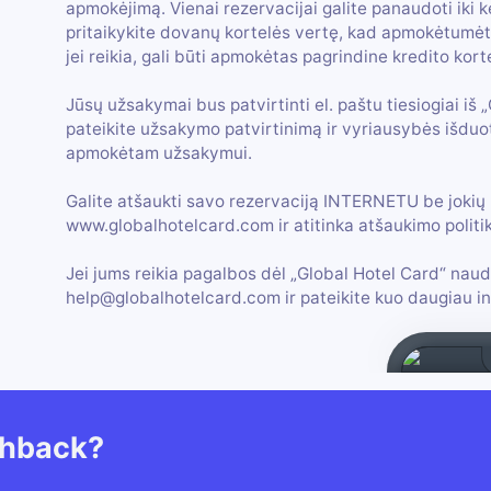
apmokėjimą. Vienai rezervacijai galite panaudoti iki 
pritaikykite dovanų kortelės vertę, kad apmokėtumėte 
jei reikia, gali būti apmokėtas pagrindine kredito kort
Jūsų užsakymai bus patvirtinti el. paštu tiesiogiai iš 
pateikite užsakymo patvirtinimą ir vyriausybės išdu
apmokėtam užsakymui.
Galite atšaukti savo rezervaciją INTERNETU be jokių 
www.globalhotelcard.com ir atitinka atšaukimo politik
Jei jums reikia pagalbos dėl „Global Hotel Card“ naud
help@globalhotelcard.com ir pateikite kuo daugiau in
shback?