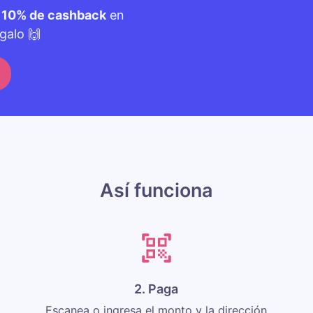
n
10% de cashback
en
galo 🙌
Así funciona
2. Paga
Escanea o ingresa el monto y la dirección