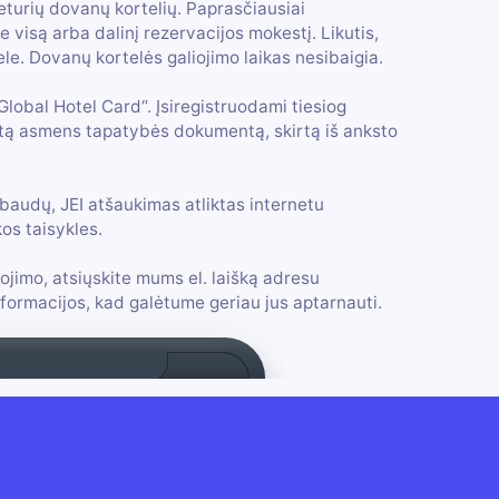
keturių dovanų kortelių. Paprasčiausiai
visą arba dalinį rezervacijos mokestį. Likutis,
ele. Dovanų kortelės galiojimo laikas nesibaigia.
„Global Hotel Card“. Įsiregistruodami tiesiog
otą asmens tapatybės dokumentą, skirtą iš anksto
baudų, JEI atšaukimas atliktas internetu
os taisykles.
ojimo, atsiųskite mums el. laišką adresu
formacijos, kad galėtume geriau jus aptarnauti.