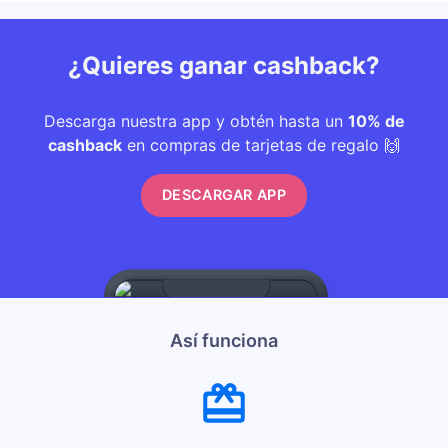
¿Quieres ganar cashback?
Descarga nuestra app y obtén hasta un
10% de
cashback
en compras de tarjetas de regalo 🙌
DESCARGAR APP
Así funciona