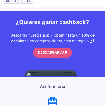
INSTORE
ONLINE
¿Quieres ganar cashback?
Descarga nuestra app y obtén hasta un
10% de
cashback
en compras de tarjetas de regalo 🙌
DESCARGAR APP
Así funciona