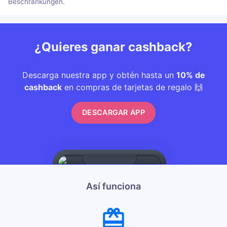
Beschränkungen.
¿Quieres ganar cashback?
Descarga nuestra app y obtén hasta un
10% de
cashback
en compras de tarjetas de regalo 🙌
DESCARGAR APP
Así funciona