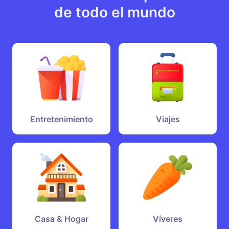
de todo el mundo
Entretenimiento
Viajes
Casa & Hogar
Víveres