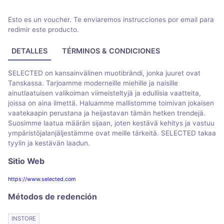
Esto es un voucher. Te enviaremos instrucciones por email para
redimir este producto.
DETALLES
TÉRMINOS & CONDICIONES
SELECTED on kansainvälinen muotibrändi, jonka juuret ovat
Tanskassa. Tarjoamme moderneille miehille ja naisille
ainutlaatuisen valikoiman viimeisteltyjä ja edullisia vaatteita,
joissa on aina ilmettä. Haluamme mallistomme toimivan jokaisen
vaatekaapin perustana ja heijastavan tämän hetken trendejä.
Suosimme laatua määrän sijaan, joten kestävä kehitys ja vastuu
ympäristöjalanjäljestämme ovat meille tärkeitä. SELECTED takaa
tyylin ja kestävän laadun.
Sitio Web
https://www.selected.com
Métodos de redención
INSTORE