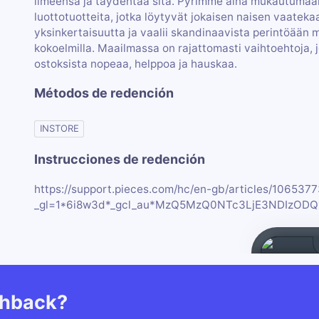
ilmeensä ja täydentää sitä. Pyrimme aina mukautumaa
luottotuotteita, jotka löytyvät jokaisen naisen vaatek
yksinkertaisuutta ja vaalii skandinaavista perintöään mo
kokoelmilla. Maailmassa on rajattomasti vaihtoehtoja
ostoksista nopeaa, helppoa ja hauskaa.
Métodos de redención
INSTORE
Instrucciones de redención
https://support.pieces.com/hc/en-gb/articles/106537
_gl=1*6i8w3d*_gcl_au*MzQ5MzQ0NTc3LjE3NDIz
shback?