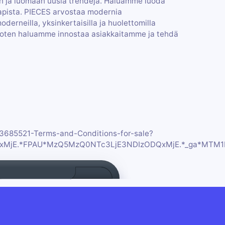
n ja luomaan uusia trendejä. Haluamme luoda
aapista. PIECES arvostaa modernia
derneilla, yksinkertaisilla ja huolettomilla
, joten haluamme innostaa asiakkaitamme ja tehdä
73685521-Terms-and-Conditions-for-sale?
ODQxMjE.*FPAU*MzQ5MzQ0NTc3LjE3NDIzODQxMjE.*_ga*