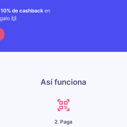
n
10% de cashback
en
galo 🙌
Así funciona
2. Paga