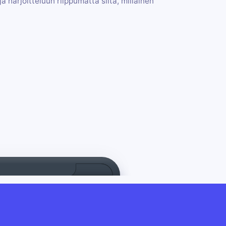
a harjoitteluun riippumatta siitä, millainen