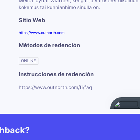
Meiltä löydät vaatteet, kengät ja varusteet ulkoiluun j
kokemus tai kunnianhimo sinulla on.
Sitio Web
https://www.outnorth.com
Métodos de redención
ONLINE
Instrucciones de redención
https://www.outnorth.com/fi/faq
shback?