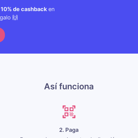
n
10% de cashback
en
galo 🙌
Así funciona
2. Paga