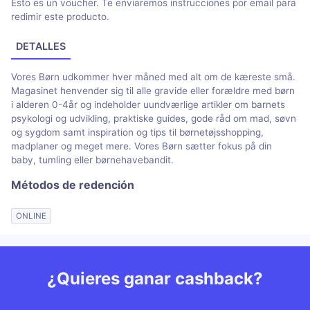
Esto es un voucher. Te enviaremos instrucciones por email para
redimir este producto.
DETALLES
Vores Børn udkommer hver måned med alt om de kæreste små.
Magasinet henvender sig til alle gravide eller forældre med børn
i alderen 0-4år og indeholder uundværlige artikler om barnets
psykologi og udvikling, praktiske guides, gode råd om mad, søvn
og sygdom samt inspiration og tips til børnetøjsshopping,
madplaner og meget mere. Vores Børn sætter fokus på din
baby, tumling eller børnehavebandit.
Métodos de redención
ONLINE
¿Quieres ganar cashback?