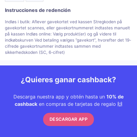
Instrucciones de redención
Indløs i butik: Aflever gavekortet ved kassen Stregkoden på
gavekortet scannes, eller gavekortnummeret indtastes manuelt
på kassen Indløs online: Vælg produkt(er) og gå videre til
indkøbskurven Ved betaling vælges ”gavekort”, hvorefter det 19-
cifrede gavekortnummer indtastes sammen med
sikkerhedskoden (SC, 6-cifret)
¿Quieres ganar cashback?
Descarga nuestra app y obtén hasta un
10% de
cashback
en compras de tarjetas de regalo 🙌
DESCARGAR APP