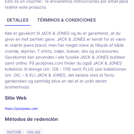
Esto es un voucher. Te enviaremos instrucciones por email para
redimir este producto.
DETALLES
TÉRMINOS & CONDICIONES
Køb et gavekort til JACK & JONES og du er garanteret, at du
giver en helt perfekt gave. JACK & JONES er kendt for at være
et stærkt jeans brand, men har meget mere at tilbyde af både
overtøj, skjorter, T-shirts, trøjer, bukser, sko og accessories.
Gavekortet kan anvendes i alle fysiske JACK & JONES butikker
samt online. På jackjones.com finder du også JACK & JONES’
kollektion til drenge (str. 128 – 176) samt PLUS size kollektionen
(str. 2XL – 8 XL).JACK & JONES, det bedste sted at forny
garderoben og samtidig blive en del af et unikt denim
brotherhood.
Sitio Web
https://jackjones.com
Métodos de redención
INSTORE
ONLINE