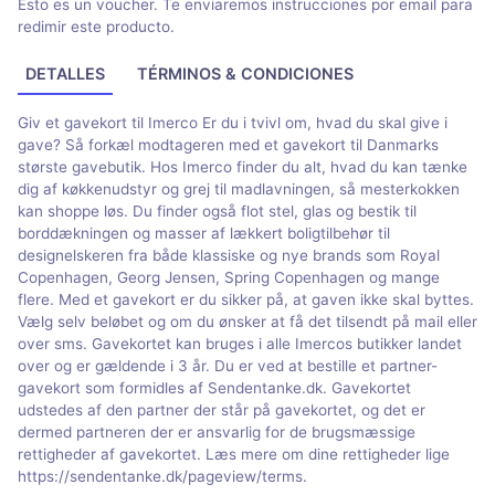
Esto es un voucher. Te enviaremos instrucciones por email para
redimir este producto.
DETALLES
TÉRMINOS & CONDICIONES
Giv et gavekort til Imerco Er du i tvivl om, hvad du skal give i
gave? Så forkæl modtageren med et gavekort til Danmarks
største gavebutik. Hos Imerco finder du alt, hvad du kan tænke
dig af køkkenudstyr og grej til madlavningen, så mesterkokken
kan shoppe løs. Du finder også flot stel, glas og bestik til
borddækningen og masser af lækkert boligtilbehør til
designelskeren fra både klassiske og nye brands som Royal
Copenhagen, Georg Jensen, Spring Copenhagen og mange
flere. Med et gavekort er du sikker på, at gaven ikke skal byttes.
Vælg selv beløbet og om du ønsker at få det tilsendt på mail eller
over sms. Gavekortet kan bruges i alle Imercos butikker landet
over og er gældende i 3 år. Du er ved at bestille et partner-
gavekort som formidles af Sendentanke.dk. Gavekortet
udstedes af den partner der står på gavekortet, og det er
dermed partneren der er ansvarlig for de brugsmæssige
rettigheder af gavekortet. Læs mere om dine rettigheder lige
https://sendentanke.dk/pageview/terms.