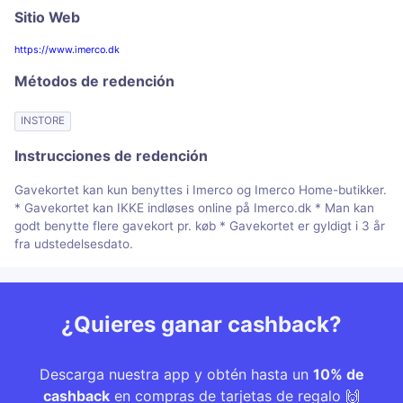
Sitio Web
https://www.imerco.dk
Métodos de redención
INSTORE
Instrucciones de redención
Gavekortet kan kun benyttes i Imerco og Imerco Home-butikker.
* Gavekortet kan IKKE indløses online på Imerco.dk * Man kan
godt benytte flere gavekort pr. køb * Gavekortet er gyldigt i 3 år
fra udstedelsesdato.
¿Quieres ganar cashback?
Descarga nuestra app y obtén hasta un
10% de
cashback
en compras de tarjetas de regalo 🙌