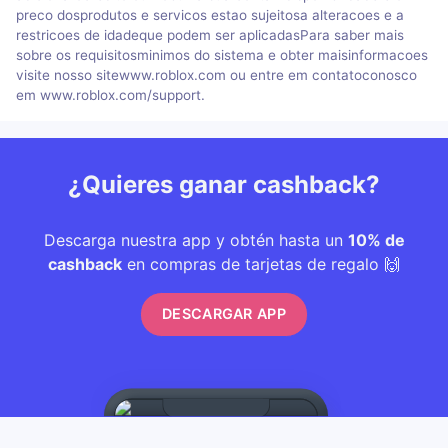
preco dosprodutos e servicos estao sujeitosa alteracoes e a
restricoes de idadeque podem ser aplicadasPara saber mais
sobre os requisitosminimos do sistema e obter maisinformacoes
visite nosso sitewww.roblox.com ou entre em contatoconosco
em www.roblox.com/support.
¿Quieres ganar cashback?
Descarga nuestra app y obtén hasta un
10% de
cashback
en compras de tarjetas de regalo 🙌
DESCARGAR APP