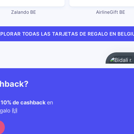
Zalando BE
AirlineGift BE
XPLORAR TODAS LAS TARJETAS DE REGALO EN BELGI
shback?
n
10% de cashback
en
galo 🙌