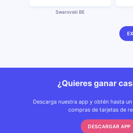
Swarovski BE
E
¿Quieres ganar ca
Descarga nuestra app y obtén hasta u
compras de tarjetas de re
DESCARGAR APP